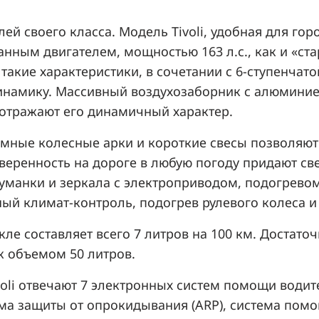
ей своего класса. Модель Tivoli, удобная для го
анным двигателем, мощностью 163 л.с., как и «с
 такие характеристики, в сочетании с 6-ступенчат
инамику. Массивный воздухозаборник с алюмини
 отражают его динамичный характер.
мные колесные арки и короткие свесы позволяют 
Уверенность на дороге в любую погоду придают с
уманки и зеркала с электроприводом, подогрево
ый климат-контроль, подогрев рулевого колеса и
ле составляет всего 7 литров на 100 км. Достато
к объемом 50 литров.
voli отвечают 7 электронных систем помощи водит
тема защиты от опрокидывания (ARP), система пом