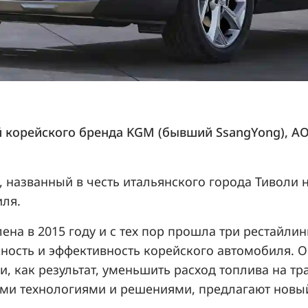
корейского бренда KGM (бывший SsangYong), АО
, названный в честь итальянского города Тиволи 
иля.
на в 2015 году и с тех пор прошла три рестайлинг
жность и эффективность корейского автомобиля. 
и, как результат, уменьшить расход топлива на 
ми технологиями и решениями, предлагают новый