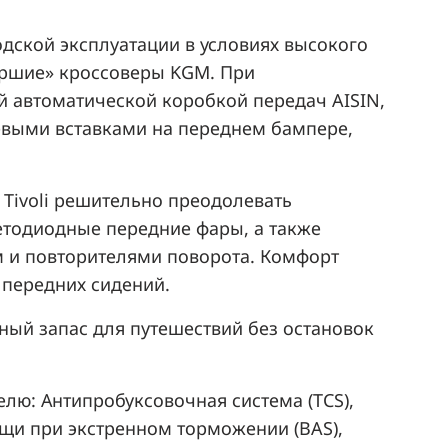
родской эксплуатации в условиях высокого
таршие» кроссоверы KGM. При
ой автоматической коробкой передач AISIN,
евыми вставками на переднем бампере,
Tivoli решительно преодолевать
ветодиодные передние фары, а также
м и повторителями поворота. Комфорт
 передних сидений.
чный запас для путешествий без остановок
елю: Антипробуксовочная система (TCS),
ощи при экстренном торможении (BAS),