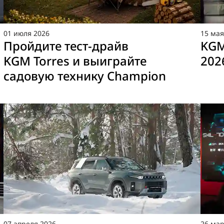
01
июля
2026
15
ма
Пройдите тест-драйв
KGM
KGM Torres и выиграйте
202
садовую технику Champion
07
апреля
2026
26
мар