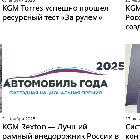
KGM Torres успешно прошел
KGM
ресурсный тест «За рулем»
Рос
соз
21
ноября
2025
17
окт
KGM Rexton — Лучший
Cис
рамный внедорожник России в
кон