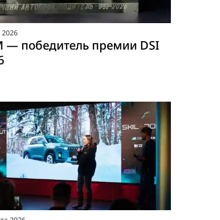
я
2026
 — победитель премии DSI
6
та
2026