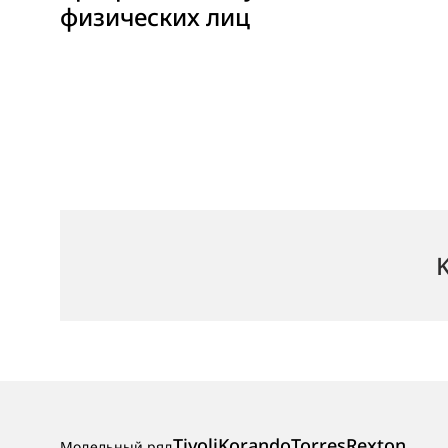
физических лиц
Tivoli
Korando
Torres
Rexton
Модельный ряд