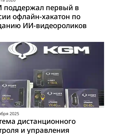
 поддержал первый в
сии офлайн-хакатон по
данию ИИ-видеороликов
ября
2025
тема дистанционного
троля и управления