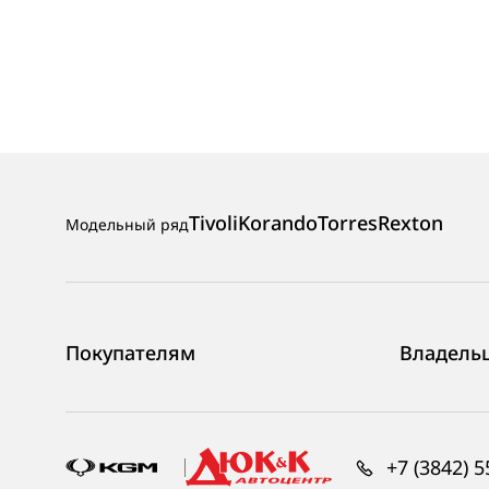
Tivoli
Korando
Torres
Rexton
Модельный ряд
Покупателям
Владель
+7 (3842) 5